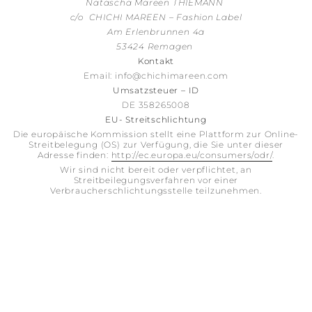
Natascha Mareen THIEMANN
c/o CHICHI MAREEN – Fashion Label
Am Erlenbrunnen 4a
53424 Remagen
Kontakt
Email: info@chichimareen.com
Umsatzsteuer – ID
DE 358265008
EU- Streitschlichtung
Die europäische Kommission stellt eine Plattform zur Online-
Streitbelegung (OS) zur Verfügung, die Sie unter dieser
Adresse finden:
http://ec.europa.eu/consumers/odr/
.
Wir sind nicht bereit oder verpflichtet, an
Streitbeilegungsverfahren vor einer
Verbraucherschlichtungsstelle teilzunehmen.